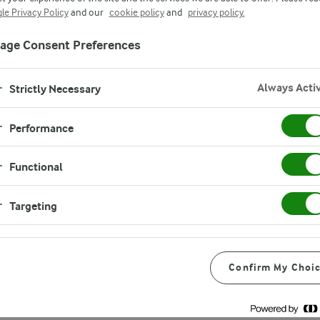
le Privacy Policy
and our
cookie policy
and
privacy policy.
age Consent Preferences
Always Acti
Strictly Necessary
Performance
Functional
 BERASAL DARI DENMARK
Targeting
dengan 100% Bahan Alami
Confirm My Choi
dengan 100% bahan alami - menjadikannya lebih lezat dan leb
 keju biasa.