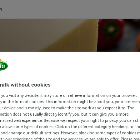
N
milk without cookies
you visit any website, it may store or retrieve information on your browser,
y in the form of cookies. This information might be about you, your prefere
ur device and is mostly used to make the site work as you expect it to. The
mation does not usually directly identify you, but it can give you a more
nalized web experience. Because we respect your right to privacy, you can c
o allow some types of cookies. Click on the different category headings to fin
and change our default settings. However, blocking some types of cookies 
t your experience of the site and the services we are able to offer. Please rea