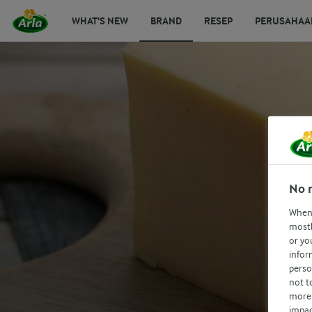
WHAT'S NEW
BRAND
RESEP
PERUSAHAA
No 
When 
mostl
or yo
infor
perso
not t
more 
impac