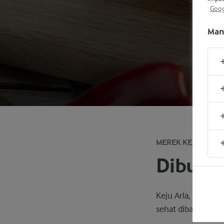
Goog
Man
MEREK KEJU YANG
Dibuat 
Keju Arla, dibuat 
sehat dibandingkan