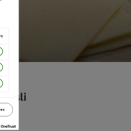
ve
 Asli
ces
ih