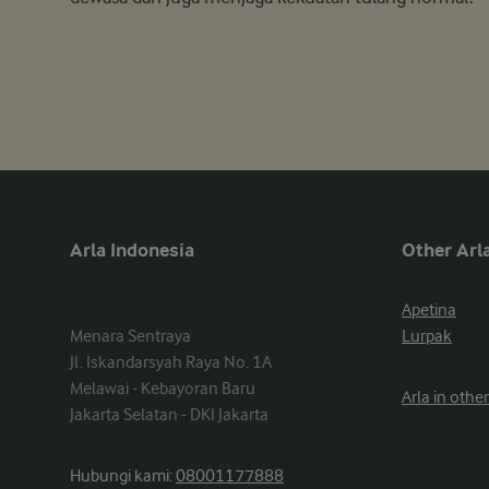
Arla Indonesia
Other Arla
Apetina
Menara Sentraya

Lurpak
Jl. Iskandarsyah Raya No. 1A

Melawai - Kebayoran Baru

Arla in othe
Jakarta Selatan - DKI Jakarta
Hubungi kami:
08001177888