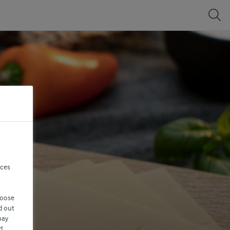
nces
hoose
d out
may
d